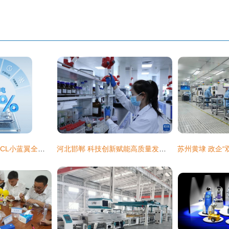
告别直吹风感不适 TCL小蓝翼全域风Pro如何用AI重塑空调舒适体验
河北邯郸 科技创新赋能高质量发展 技术服务链驱动产业跃升