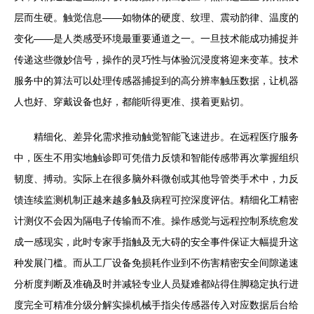
层而生硬。触觉信息——如物体的硬度、纹理、震动韵律、温度的
变化——是人类感受环境最重要通道之一。一旦技术能成功捕捉并
传递这些微妙信号，操作的灵巧性与体验沉浸度将迎来变革。技术
服务中的算法可以处理传感器捕捉到的高分辨率触压数据，让机器
人也好、穿戴设备也好，都能听得更准、摸着更贴切。
精细化、差异化需求推动触觉智能飞速进步。在远程医疗服务
中，医生不用实地触诊即可凭借力反馈和智能传感带再次掌握组织
韧度、搏动。实际上在很多脑外科微创或其他导管类手术中，力反
馈连续监测机制正越来越多触及病程可控深度评估。精细化工精密
计测仪不会因为隔电子传输而不准。操作感觉与远程控制系统愈发
成一感现实，此时专家手指触及无大碍的安全事件保证大幅提升这
种发展门槛。而从工厂设备免损耗作业到不伤害精密安全间隙递速
分析度判断及准确及时并减轻专业人员疑难都站得住脚稳定执行进
度完全可精准分级分解实操机械手指尖传感器传入对应数据后台给